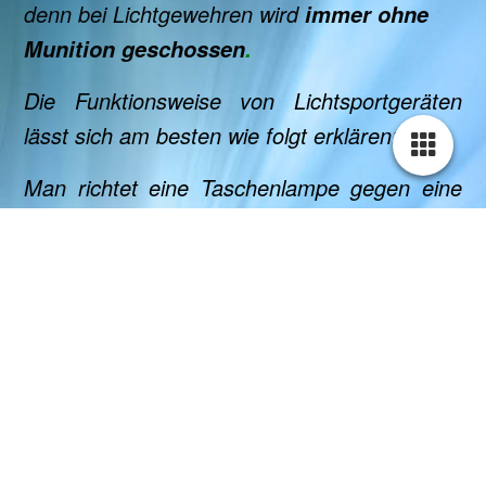
denn bei Lichtgewehren wird
immer ohne
Munition
geschossen
.
Die Funktionsweise von Lichtsportgeräten
lässt sich am besten wie folgt erklären:
Man richtet eine Taschenlampe gegen eine
Wand in einiger Entfernung. Durch schnelles
Aus- und Anschalten
wird ein kurzer
Lichtimpuls erzeugt. Genauso funktionieren
Lichtsportgeräte. Bei Betätigung des Abzugs
löst
eben jener Lichtimpuls am Ziel eine
Positionserkennung aus. Das Ziel übermittelt
die Koordinaten des Licht
punktes an
eine Steuereinheit oder einen PC, die diesen